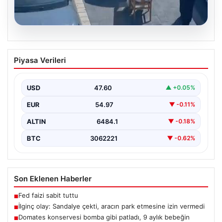
05.08.2026
İlginç olay: Sandalye çekti, aracın park
Piyasa Verileri
etmesine izin vermedi
{“title”: “Yalova’da İlginç Olay: Sandalye Engeliyle
Otomobilin Park Etmesine Tepkili Çalışan Arasında
USD
47.60
▲ +0.05%
Gerginlik Yaşandı”,…
EUR
54.97
▼ -0.11%
ALTIN
6484.1
▼ -0.18%
BTC
3062221
▼ -0.62%
Son Eklenen Haberler
Fed faizi sabit tuttu
■
İlginç olay: Sandalye çekti, aracın park etmesine izin vermedi
■
Domates konservesi bomba gibi patladı, 9 aylık bebeğin
■