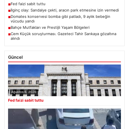
Fed faizi sabit tuttu
■
İlginç olay: Sandalye çekti, aracın park etmesine izin vermedi
■
Domates konservesi bomba gibi patladı, 9 aylık bebeğin
■
vücudu yandı
Bahçe Mutfakları ve Prestijli Yaşam Bölgeleri
■
Cem Küçük soruşturması. Gazeteci Tahir Sarıkaya gözaltına
■
alındı
Güncel
Ağustos 6, 2026
Fed faizi sabit tuttu