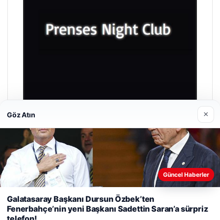
×
Göz Atın
Prenses Night Club
Nisan 29, 2026
Güncel Haberler
Web sitemizi nasıl kullandığınızı daha iyi anlayabilmek,
Galatasaray Başkanı Dursun Özbek’ten
deneyiminizi kişiselleştirmek ve geliştirmek amacıyla çerezler
Fenerbahçe’nin yeni Başkanı Sadettin Saran’a sürpriz
kullanıyoruz.
Çerez Politikamız
telefon!