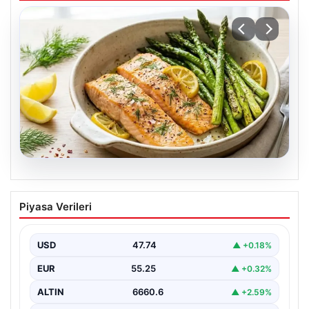
07.08.2026
Hafif, doyurucu ve omega-3 deposu:
Piyasa Verileri
Fırında limonlu kuşkonmazlı somon
tarifi…
USD
47.74
▲ +0.18%
EUR
55.25
▲ +0.32%
ALTIN
6660.6
▲ +2.59%