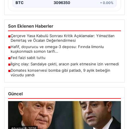
BTC
3096350
• 0.00%
Son Eklenen Haberler
Çerçeve Yasa Kabulü Sonrası Kritik Açıklamalar: Yılmaz’dan
■
Demirtaş ve Öcalan Değerlendirmesi
Hafif, doyurucu ve omega-3 deposu: Fırında limonlu
■
kuşkonmazlı somon tarifi…
Fed faizi sabit tuttu
■
İlginç olay: Sandalye çekti, aracın park etmesine izin vermedi
■
Domates konservesi bomba gibi patladı, 9 aylık bebeğin
■
vücudu yandı
Güncel
Ağustos 8, 2026