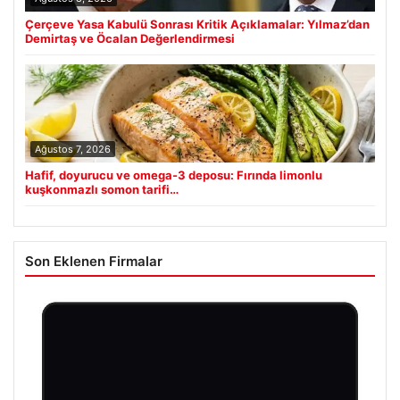
Çerçeve Yasa Kabulü Sonrası Kritik Açıklamalar: Yılmaz’dan
Demirtaş ve Öcalan Değerlendirmesi
Ağustos 7, 2026
Hafif, doyurucu ve omega-3 deposu: Fırında limonlu
kuşkonmazlı somon tarifi…
Son Eklenen Firmalar