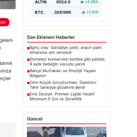
ALTIN
6504.6
▲ +4.39%
BTC
3081999
▲ +1.10%
rest
Son Eklenen Haberler
geleni
e
İlginç olay: Sandalye çekti, aracın park
■
etmesine izin vermedi
Domates konservesi bomba gibi patladı,
■
 Namık
9 aylık bebeğin vücudu yandı
ınıza
Bahçe Mutfakları ve Prestijli Yaşam
■
Bölgeleri
nçler
Cem Küçük soruşturması. Gazeteci
■
Tahir Sarıkaya gözaltına alındı
Enis Destan: Premier Lig’de Hedef
■
Minimum 5 Gol ve Süreklilik
Güncel