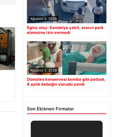
Ağustos 5, 2026
İlginç olay: Sandalye çekti, aracın park
etmesine izin vermedi
Ağustos 5, 2026
Domates konservesi bomba gibi patladı,
9 aylık bebeğin vücudu yandı
Son Eklenen Firmalar