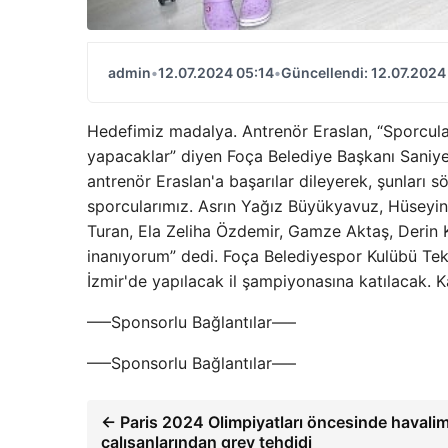
admin
•
12.07.2024 05:14
•
Güncellendi: 12.07.2024
Hedefimiz madalya. Antrenör Eraslan, “Sporcuları
yapacaklar” diyen Foça Belediye Başkanı Saniye 
antrenör Eraslan'a başarılar dileyerek, şunları s
sporcularımız. Asrın Yağız Büyükyavuz, Hüseyin
Turan, Ela Zeliha Özdemir, Gamze Aktaş, Derin 
inanıyorum” dedi. Foça Belediyespor Kulübü T
İzmir'de yapılacak il şampiyonasına katılacak.
—–Sponsorlu Bağlantılar—–
—–Sponsorlu Bağlantılar—–
← Paris 2024 Olimpiyatları öncesinde havali
çalışanlarından grev tehdidi