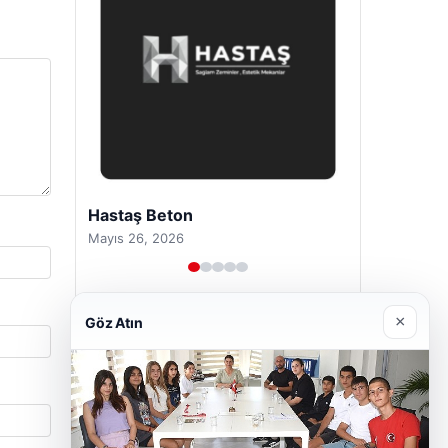
Prenses Night Club
Nisan 29, 2026
×
Göz Atın