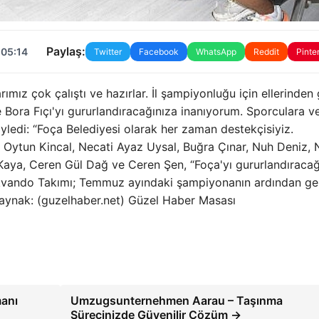
Paylaş:
 05:14
Twitter
Facebook
WhatsApp
Reddit
Pinte
mız çok çalıştı ve hazırlar. İl şampiyonluğu için ellerinden 
Bora Fıçı'yı gururlandıracağınıza inanıyorum. Sporculara v
öyledi: “Foça Belediyesi olarak her zaman destekçisiyiz.
 Oytun Kincal, Necati Ayaz Uysal, Buğra Çınar, Nuh Deniz,
Kaya, Ceren Gül Dağ ve Ceren Şen, “Foça'yı gururlandıracağ
ekvando Takımı; Temmuz ayındaki şampiyonanın ardından ge
 Kaynak: (guzelhaber.net) Güzel Haber Masası
manı
Umzugsunternehmen Aarau – Taşınma
Sürecinizde Güvenilir Çözüm →