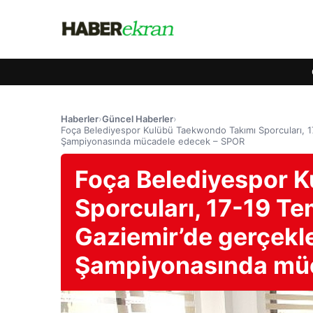
Haberler
›
Güncel Haberler
›
Foça Belediyespor Kulübü Taekwondo Takımı Sporcuları, 17
Şampiyonasında mücadele edecek – SPOR
Foça Belediyespor 
Sporcuları, 17-19 Te
Gaziemir’de gerçekle
Şampiyonasında mü