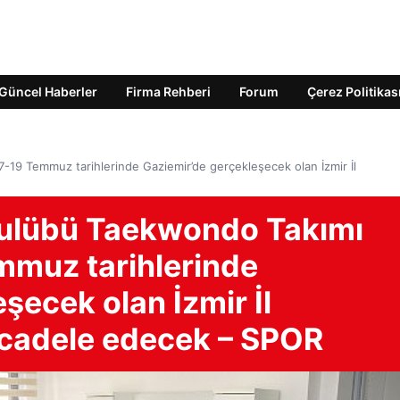
Güncel Haberler
Firma Rehberi
Forum
Çerez Politikas
-19 Temmuz tarihlerinde Gaziemir’de gerçekleşecek olan İzmir İl
Kulübü Taekwondo Takımı
mmuz tarihlerinde
şecek olan İzmir İl
cadele edecek – SPOR