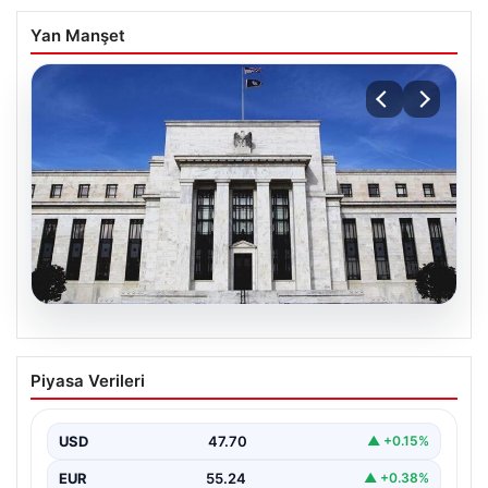
Yan Manşet
06.08.2026
Fed faizi sabit tuttu
Piyasa Verileri
USD
47.70
▲ +0.15%
EUR
55.24
▲ +0.38%