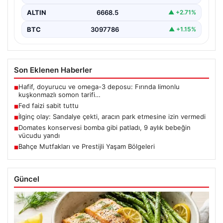
ALTIN
6668.5
▲ +2.71%
BTC
3097786
▲ +1.15%
Son Eklenen Haberler
Hafif, doyurucu ve omega-3 deposu: Fırında limonlu
■
kuşkonmazlı somon tarifi…
Fed faizi sabit tuttu
■
İlginç olay: Sandalye çekti, aracın park etmesine izin vermedi
■
Domates konservesi bomba gibi patladı, 9 aylık bebeğin
■
vücudu yandı
Bahçe Mutfakları ve Prestijli Yaşam Bölgeleri
■
Güncel