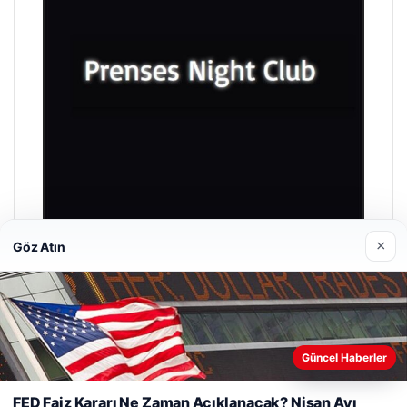
×
Göz Atın
Prenses Night Club
Nisan 29, 2026
Güncel Haberler
Web sitemizi nasıl kullandığınızı daha iyi anlayabilmek,
deneyiminizi kişiselleştirmek ve geliştirmek amacıyla çerezler
FED Faiz Kararı Ne Zaman Açıklanacak? Nisan Ayı