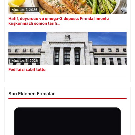
Ağustos 7, 2026
Hafif, doyurucu ve omega-3 deposu: Fırında limonlu
kuşkonmazlı somon tarifi…
Ağustos 6, 2026
Fed faizi sabit tuttu
Son Eklenen Firmalar