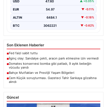
USD
47.60
▲ +0.05%
Gerginlik Yaşandı”,…
EUR
54.97
▼ -0.11%
ALTIN
6484.1
▼ -0.18%
BTC
3062221
▼ -0.62%
Son Eklenen Haberler
Fed faizi sabit tuttu
■
İlginç olay: Sandalye çekti, aracın park etmesine izin vermedi
■
Domates konservesi bomba gibi patladı, 9 aylık bebeğin
■
vücudu yandı
Bahçe Mutfakları ve Prestijli Yaşam Bölgeleri
■
Cem Küçük soruşturması. Gazeteci Tahir Sarıkaya gözaltına
■
alındı
Güncel