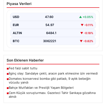
Piyasa Verileri
etmesine izin vermedi
{“title”: “Yalova’da İlginç Olay: Sandalye Engeliyle
Otomobilin Park Etmesine Tepkili Çalışan Arasında
USD
47.60
▲ +0.05%
Gerginlik Yaşandı”,…
EUR
54.97
▼ -0.11%
ALTIN
6484.1
▼ -0.18%
BTC
3062221
▼ -0.62%
Son Eklenen Haberler
Fed faizi sabit tuttu
■
İlginç olay: Sandalye çekti, aracın park etmesine izin vermedi
■
Domates konservesi bomba gibi patladı, 9 aylık bebeğin
■
vücudu yandı
Bahçe Mutfakları ve Prestijli Yaşam Bölgeleri
■
Cem Küçük soruşturması. Gazeteci Tahir Sarıkaya gözaltına
■
alındı