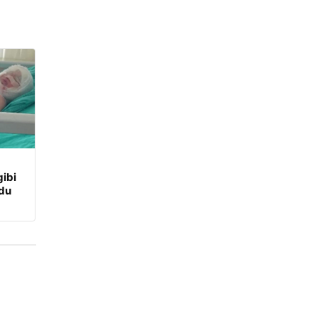
ibi
udu