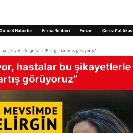
Güncel Haberler
Firma Rehberi
Forum
Çerez Politikas
r bu şikayetlerle geliyor: “Belirgin bir artış görüyoruz”
yor, hastalar bu şikayetlerle
 artış görüyoruz”