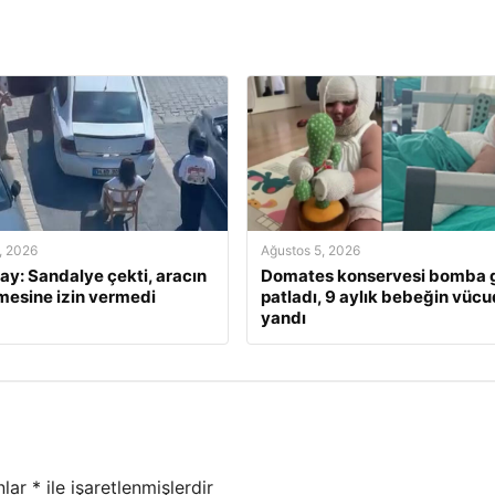
, 2026
Ağustos 5, 2026
lay: Sandalye çekti, aracın
Domates konservesi bomba g
mesine izin vermedi
patladı, 9 aylık bebeğin vüc
yandı
nlar
*
ile işaretlenmişlerdir