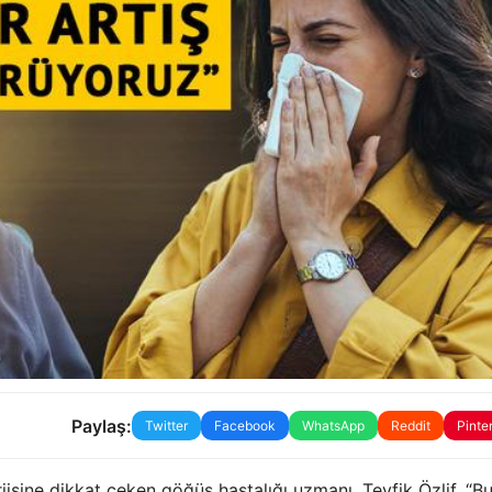
Paylaş:
Twitter
Facebook
WhatsApp
Reddit
Pinte
isine dikkat çeken göğüs hastalığı uzmanı. Tevfik Özlif, “B