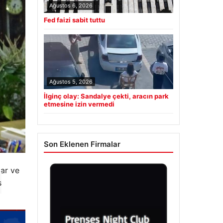
Ağustos 6, 2026
Fed faizi sabit tuttu
Ağustos 5, 2026
İlginç olay: Sandalye çekti, aracın park
etmesine izin vermedi
Son Eklenen Firmalar
lar ve
s