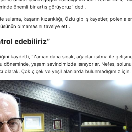
lerinde önemli bir artış görüyoruz” dedi.
e sulama, kaşarın kızarıklığı, Özlü gibi şikayetler, polen aler
örtüsünün olmamasını tavsiye etti.
trol edebiliriz”
diğini kaydetti, “Zaman daha sıcak, ağaçlar ısıtma ile gelişm
bu döneminde, yaşam sevincimizde ısınıyorlar. Nefes, solun
 olarak. Çok çiçek ve yeşil alanlarda bulunmadığımız için.