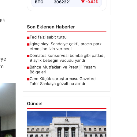
BTC
3062221
▼ -0.62%
jik
Son Eklenen Haberler
Fed faizi sabit tuttu
■
İlginç olay: Sandalye çekti, aracın park
■
etmesine izin vermedi
Domates konservesi bomba gibi patladı,
■
eye
9 aylık bebeğin vücudu yandı
um
Bahçe Mutfakları ve Prestijli Yaşam
■
Bölgeleri
Cem Küçük soruşturması. Gazeteci
■
Tahir Sarıkaya gözaltına alındı
Güncel