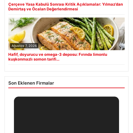
Çerçeve Yasa Kabulü Sonrası Kritik Açıklamalar: Yılmaz’dan
Demirtaş ve Öcalan Değerlendirmesi
Ağustos 7, 2026
Hafif, doyurucu ve omega-3 deposu: Fırında limonlu
kuşkonmazlı somon tarifi…
Son Eklenen Firmalar