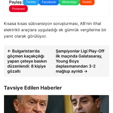
Paylaş:
Twitter
Facebook
WhatsApp
Reddit
Pinterest
Kısasa kısas sübvansiyon soruşturması, AB'nin ithal
elektrikli araçlara uyguladığı ek gümrük vergilerine bir
yanıt olarak görülüyor.
← Bulgaristan’da
Şampiyonlar Ligi Play-Off
göçmen kaçakçılığı
ilk maçında Galatasaray,
yapan çeteye baskın
Young Boys
düzenlendi: 8 kişiye
deplasmanından 3-2
gözaltı
mağlup ayrıldı →
Tavsiye Edilen Haberler