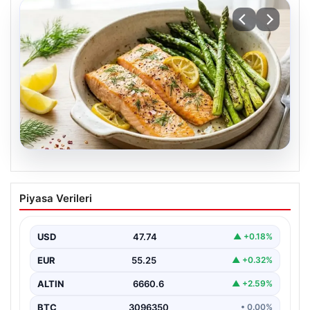
07.08.2026
Hafif, doyurucu ve omega-3 deposu:
Piyasa Verileri
Fırında limonlu kuşkonmazlı somon
tarifi…
USD
47.74
▲ +0.18%
EUR
55.25
▲ +0.32%
ALTIN
6660.6
▲ +2.59%
BTC
3096350
• 0.00%