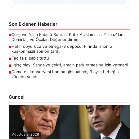
Son Eklenen Haberler
Çerçeve Yasa Kabulü Sonrası Kritik Açıklamalar: Yılmaz’dan
■
Demirtaş ve Öcalan Değerlendirmesi
Hafif, doyurucu ve omega-3 deposu: Fırında limonlu
■
kuşkonmazlı somon tarifi…
Fed faizi sabit tuttu
■
İlginç olay: Sandalye çekti, aracın park etmesine izin vermedi
■
Domates konservesi bomba gibi patladı, 9 aylık bebeğin
■
vücudu yandı
Güncel
Ağustos 8, 2026