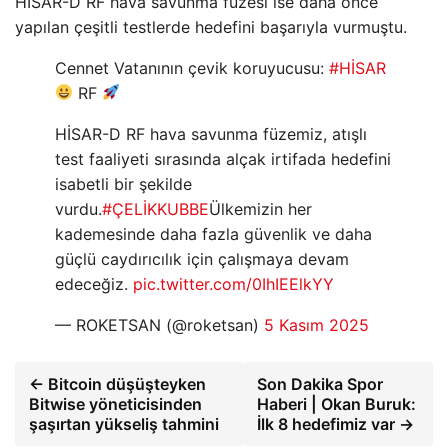
HİSAR-D RF hava savunma füzesi ise daha önce
yapılan çeşitli testlerde hedefini başarıyla vurmuştu.
Cennet Vatanının çevik koruyucusu:
#HİSAR
RF
HİSAR-D RF hava savunma füzemiz, atışlı
test faaliyeti sırasında alçak irtifada hedefini
isabetli bir şekilde
vurdu.
#ÇELİKKUBBE
Ülkemizin her
kademesinde daha fazla güvenlik ve daha
güçlü caydırıcılık için çalışmaya devam
edeceğiz.
pic.twitter.com/0IhIEElkYY
— ROKETSAN (@roketsan)
5 Kasım 2025
← Bitcoin düşüşteyken
Son Dakika Spor
Bitwise yöneticisinden
Haberi | Okan Buruk:
şaşırtan yükseliş tahmini
İlk 8 hedefimiz var →