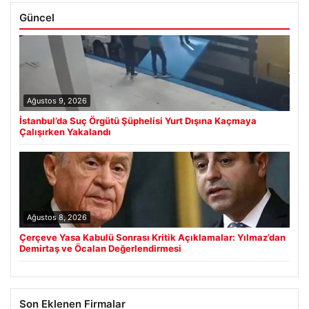
Güncel
Ağustos 9, 2026
İstanbul’da Suç Örgütü Şüphelisi Yurt Dışına Kaçmaya
Çalışırken Yakalandı
Ağustos 8, 2026
Çerçeve Yasa Kabulü Sonrası Kritik Açıklamalar: Yılmaz’dan
Demirtaş ve Öcalan Değerlendirmesi
Son Eklenen Firmalar