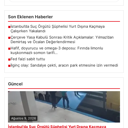
Son Eklenen Haberler
İstanbul’da Suç Örgütü Şüphelisi Yurt Dışına Kaçmaya
■
Çalışırken Yakalandı
Çerçeve Yasa Kabulü Sonrası Kritik Açıklamalar: Yılmaz’dan
■
Demirtaş ve Öcalan Değerlendirmesi
Hafif, doyurucu ve omega-3 deposu: Fırında limonlu
■
kuşkonmazlı somon tarifi…
Fed faizi sabit tuttu
■
İlginç olay: Sandalye çekti, aracın park etmesine izin vermedi
■
Güncel
Ağustos 9, 2026
İstanbul’da Suç Örgütü Şüphelisi Yurt Dışına Kaçmaya