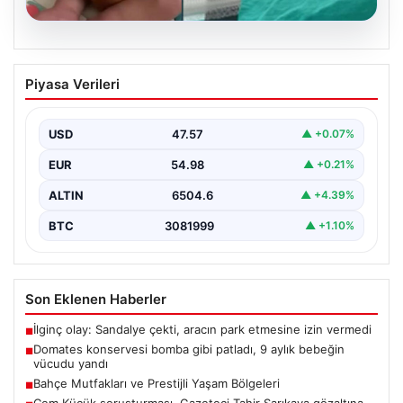
05.08.2026
Domates konservesi bomba gibi patladı,
Piyasa Verileri
9 aylık bebeğin vücudu yandı
USD
47.57
▲ +0.07%
EUR
54.98
▲ +0.21%
ALTIN
6504.6
▲ +4.39%
BTC
3081999
▲ +1.10%
Son Eklenen Haberler
İlginç olay: Sandalye çekti, aracın park etmesine izin vermedi
■
Domates konservesi bomba gibi patladı, 9 aylık bebeğin
■
vücudu yandı
Bahçe Mutfakları ve Prestijli Yaşam Bölgeleri
■
Cem Küçük soruşturması. Gazeteci Tahir Sarıkaya gözaltına