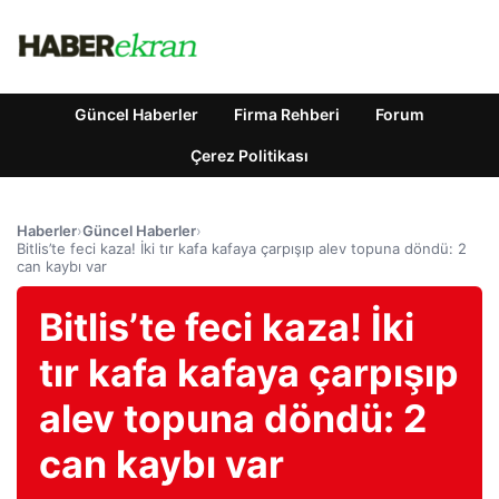
Güncel Haberler
Firma Rehberi
Forum
Çerez Politikası
Haberler
›
Güncel Haberler
›
Bitlis’te feci kaza! İki tır kafa kafaya çarpışıp alev topuna döndü: 2
can kaybı var
Bitlis’te feci kaza! İki
tır kafa kafaya çarpışıp
alev topuna döndü: 2
can kaybı var