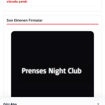
vücudu yandı
Son Eklenen Firmalar
×
Göz Atın