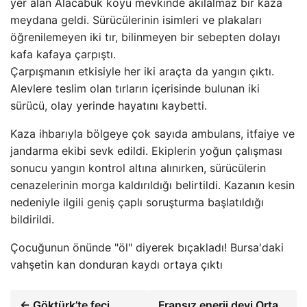
yer alan Alacabük köyü mevkinde akılalmaz bir kaza
meydana geldi. Sürücülerinin isimleri ve plakaları
öğrenilemeyen iki tır, bilinmeyen bir sebepten dolayı
kafa kafaya çarpıştı.
Çarpışmanın etkisiyle her iki araçta da yangın çıktı.
Alevlere teslim olan tırların içerisinde bulunan iki
sürücü, olay yerinde hayatını kaybetti.
Kaza ihbarıyla bölgeye çok sayıda ambulans, itfaiye ve
jandarma ekibi sevk edildi. Ekiplerin yoğun çalışması
sonucu yangın kontrol altına alınırken, sürücülerin
cenazelerinin morga kaldırıldığı belirtildi. Kazanın kesin
nedeniyle ilgili geniş çaplı soruşturma başlatıldığı
bildirildi.
Çocuğunun önünde "öl" diyerek bıçakladı! Bursa'daki
vahşetin kan donduran kaydı ortaya çıktı
← Göktürk’te feci
Fransız enerji devi Orta