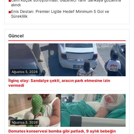
■
alındı
Enis Destan: Premier Lig’de Hedef Minimum 5 Gol ve
■
Süreklilik
Güncel
Ağustos 5, 2026
İlginç olay: Sandalye çekti, aracın park etmesine izin
vermedi
Ağustos 5, 2026
Domates konservesi bomba gibi patladı, 9 aylık bebeğin