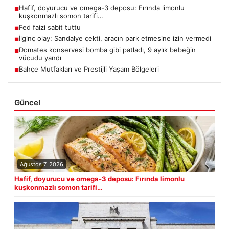
Hafif, doyurucu ve omega-3 deposu: Fırında limonlu
■
kuşkonmazlı somon tarifi…
Fed faizi sabit tuttu
■
İlginç olay: Sandalye çekti, aracın park etmesine izin vermedi
■
Domates konservesi bomba gibi patladı, 9 aylık bebeğin
■
vücudu yandı
Bahçe Mutfakları ve Prestijli Yaşam Bölgeleri
■
Güncel
Ağustos 7, 2026
Hafif, doyurucu ve omega-3 deposu: Fırında limonlu
kuşkonmazlı somon tarifi…