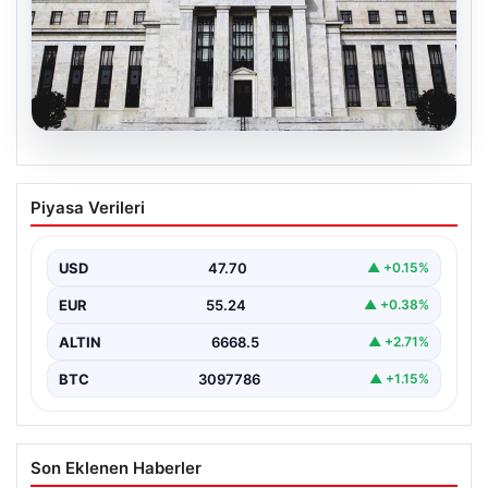
06.08.2026
Fed faizi sabit tuttu
Piyasa Verileri
USD
47.70
▲ +0.15%
EUR
55.24
▲ +0.38%
ALTIN
6668.5
▲ +2.71%
BTC
3097786
▲ +1.15%
Son Eklenen Haberler