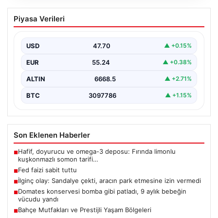
Fed faizi sabit tuttu
Piyasa Verileri
USD
47.70
▲ +0.15%
EUR
55.24
▲ +0.38%
ALTIN
6668.5
▲ +2.71%
BTC
3097786
▲ +1.15%
Son Eklenen Haberler
Hafif, doyurucu ve omega-3 deposu: Fırında limonlu
■
kuşkonmazlı somon tarifi…
Fed faizi sabit tuttu
■
İlginç olay: Sandalye çekti, aracın park etmesine izin vermedi
■
Domates konservesi bomba gibi patladı, 9 aylık bebeğin
■
vücudu yandı
Bahçe Mutfakları ve Prestijli Yaşam Bölgeleri
■