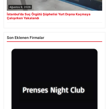
Ağustos 9, 2026
İstanbul’da Suç Örgütü Şüphelisi Yurt Dışına Kaçmaya
Çalışırken Yakalandı
Son Eklenen Firmalar