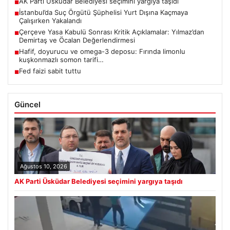
AK Parti Üsküdar Belediyesi seçimini yargıya taşıdı
■
İstanbul’da Suç Örgütü Şüphelisi Yurt Dışına Kaçmaya
■
Çalışırken Yakalandı
Çerçeve Yasa Kabulü Sonrası Kritik Açıklamalar: Yılmaz’dan
■
Demirtaş ve Öcalan Değerlendirmesi
Hafif, doyurucu ve omega-3 deposu: Fırında limonlu
■
kuşkonmazlı somon tarifi…
Fed faizi sabit tuttu
■
Güncel
Ağustos 10, 2026
AK Parti Üsküdar Belediyesi seçimini yargıya taşıdı