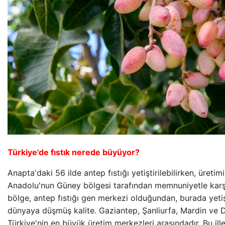
Türkiye'de fıstık nerede büyüyor?
Anapta'daki 56 ilde antep fıstığı yetiştirilebilirken, üreti
Anadolu'nun Güney bölgesi tarafından memnuniyetle karş
bölge, antep fıstığı gen merkezi olduğundan, burada yetişti
dünyaya düşmüş kalite. Gaziantep, Şanliurfa, Mardin ve Diy
Türkiye'nin en büyük üretim merkezleri arasındadır. Bu ille