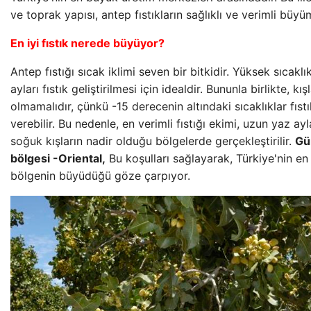
ve toprak yapısı, antep fıstıkların sağlıklı ve verimli büyü
En iyi fıstık nerede büyüyor?
Antep fıstığı sıcak iklimi seven bir bitkidir. Yüksek sıcakl
ayları fıstık geliştirilmesi için idealdir. Bununla birlikte, k
olmamalıdır, çünkü -15 derecenin altındaki sıcaklıklar fıst
verebilir. Bu nedenle, en verimli fıstığı ekimi, uzun yaz ay
soğuk kışların nadir olduğu bölgelerde gerçekleştirilir.
Gü
bölgesi -Oriental,
Bu koşulları sağlayarak, Türkiye'nin en 
bölgenin büyüdüğü göze çarpıyor.