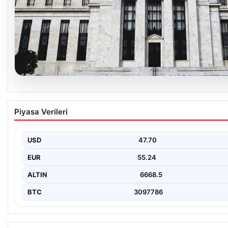
06.08.2026
Fed faizi sabit tuttu
Piyasa Verileri
USD
47.70
EUR
55.24
ALTIN
6668.5
BTC
3097786