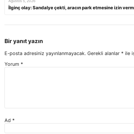
Ağustos 5, 2026
İlginç olay: Sandalye çekti, aracın park etmesine izin ver
Bir yanıt yazın
E-posta adresiniz yayınlanmayacak.
Gerekli alanlar
*
ile 
Yorum
*
Ad
*