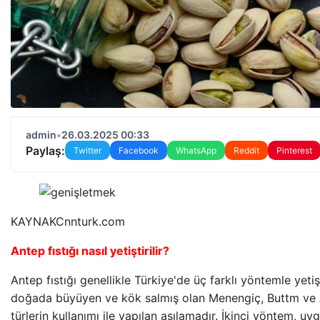
admin
•
26.03.2025 00:33
Paylaş:
Twitter
Facebook
WhatsApp
Reddit
Pinterest
KAYNAK
Cnnturk.com
Antep fıstığı nasıl yetiştirilir?
Antep fıstığı genellikle Türkiye'de üç farklı yöntemle yetişti
doğada büyüyen ve kök salmış olan Menengiç, Buttm ve At
türlerin kullanımı ile yapılan aşılamadır. İkinci yöntem, u