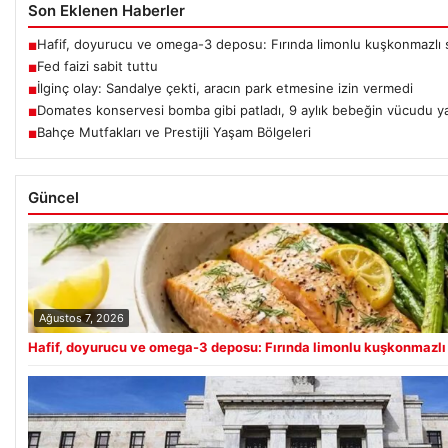
Son Eklenen Haberler
Hafif, doyurucu ve omega-3 deposu: Fırında limonlu kuşkonmazlı 
■
Fed faizi sabit tuttu
■
İlginç olay: Sandalye çekti, aracın park etmesine izin vermedi
■
Domates konservesi bomba gibi patladı, 9 aylık bebeğin vücudu y
■
Bahçe Mutfakları ve Prestijli Yaşam Bölgeleri
■
Güncel
Ağustos 7, 2026
Hafif, doyurucu ve omega-3 deposu: Fırında limonlu kuşkonmazlı