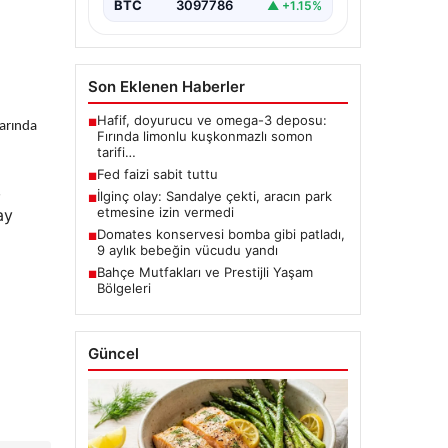
BTC
3097786
▲ +1.15%
n
Son Eklenen Haberler
Hafif, doyurucu ve omega-3 deposu:
■
larında
Fırında limonlu kuşkonmazlı somon
tarifi…
Fed faizi sabit tuttu
■
,
İlginç olay: Sandalye çekti, aracın park
■
etmesine izin vermedi
ay
Domates konservesi bomba gibi patladı,
■
9 aylık bebeğin vücudu yandı
Bahçe Mutfakları ve Prestijli Yaşam
■
Bölgeleri
Güncel