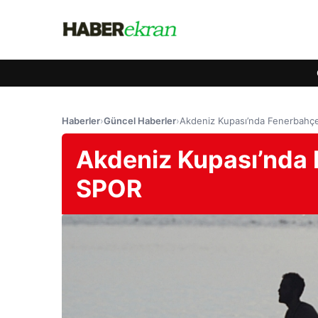
Haberler
›
Güncel Haberler
›
Akdeniz Kupası’nda Fenerbahç
Akdeniz Kupası’nda 
SPOR