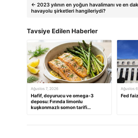
← 2023 yılının en yoğun havalimanı ve en dak
havayolu şirketleri hangileriydi?
Tavsiye Edilen Haberler
Ağustos 7, 2026
Ağustos 6
Hafif, doyurucu ve omega-3
Fed faiz
deposu: Fırında limonlu
kuşkonmazlı somon tarifi…