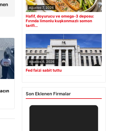
smen
Ağustos 7, 2026
Hafif, doyurucu ve omega-3 deposu:
Fırında limonlu kuşkonmazlı somon
tarifi…
Ağustos 6, 2026
Fed faizi sabit tuttu
racın
Son Eklenen Firmalar