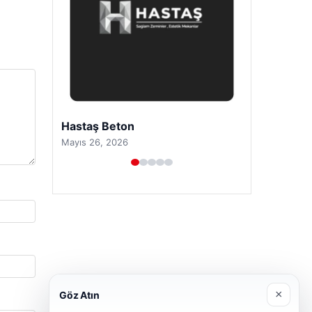
Prenses Night Club
Nisan 29, 2026
×
Göz Atın