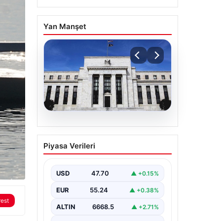
Yan Manşet
06.08.2026
Fed faizi sabit tuttu
Piyasa Verileri
USD
47.70
▲ +0.15%
EUR
55.24
▲ +0.38%
rest
ALTIN
6668.5
▲ +2.71%