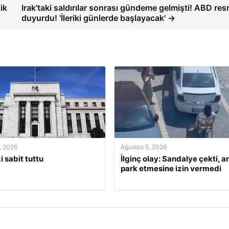
ik
Irak'taki saldırılar sonrası gündeme gelmişti! ABD re
duyurdu! 'İleriki günlerde başlayacak' →
, 2026
Ağustos 5, 2026
i sabit tuttu
İlginç olay: Sandalye çekti, a
park etmesine izin vermedi