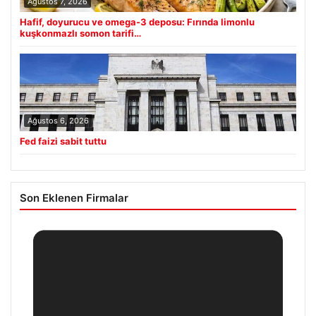
Ağustos 7, 2026
Hafif, doyurucu ve omega-3 deposu: Fırında limonlu
kuşkonmazlı somon tarifi…
Ağustos 6, 2026
Fed faizi sabit tuttu
Son Eklenen Firmalar