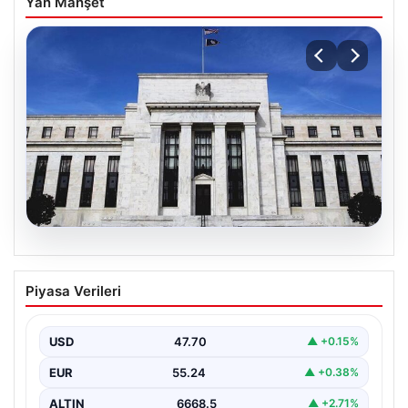
Yan Manşet
06.08.2026
Fed faizi sabit tuttu
Piyasa Verileri
USD
47.70
▲ +0.15%
EUR
55.24
▲ +0.38%
ALTIN
6668.5
▲ +2.71%