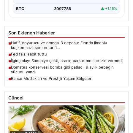
BTC
3097786
▲ +1.15%
Son Eklenen Haberler
Hafif, doyurucu ve omega-3 deposu: Fırında limonlu
■
kuşkonmazlı somon tarifi…
Fed faizi sabit tuttu
■
İlginç olay: Sandalye çekti, aracın park etmesine izin vermedi
■
Domates konservesi bomba gibi patladı, 9 aylık bebeğin
■
vücudu yandı
Bahçe Mutfakları ve Prestijli Yaşam Bölgeleri
■
Güncel