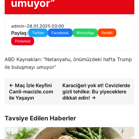
umuyor”
admin
•
28.01.2025 03:00
Paylaş:
Twitter
Facebook
WhatsApp
Reddit
Pinterest
ABD Kaynakları: “Netanyahu, önümüzdeki hafta Trump
ile buluşmayı umuyor”
← Maç İzle Keyfini
Karaciğeri yok et! Cevizlerde
Canli-macizle.com
gizli tehlike: Bu yiyeceklere
ile Yaşayın
dikkat edin! →
Tavsiye Edilen Haberler