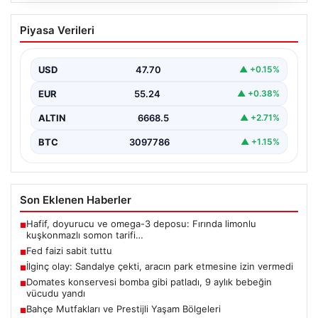
Fed faizi sabit tuttu
Piyasa Verileri
USD
47.70
▲ +0.15%
EUR
55.24
▲ +0.38%
ALTIN
6668.5
▲ +2.71%
BTC
3097786
▲ +1.15%
Son Eklenen Haberler
Hafif, doyurucu ve omega-3 deposu: Fırında limonlu
■
kuşkonmazlı somon tarifi…
Fed faizi sabit tuttu
■
İlginç olay: Sandalye çekti, aracın park etmesine izin vermedi
■
Domates konservesi bomba gibi patladı, 9 aylık bebeğin
■
vücudu yandı
Bahçe Mutfakları ve Prestijli Yaşam Bölgeleri
■