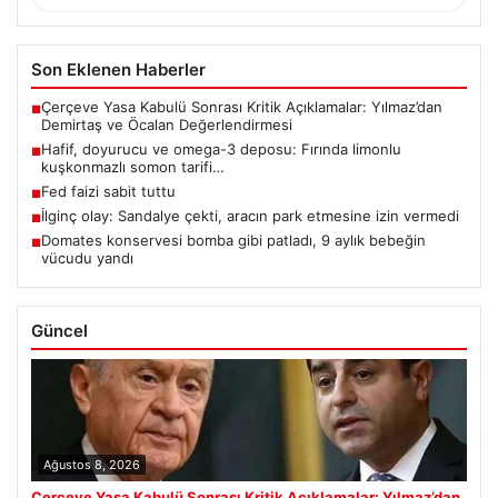
Son Eklenen Haberler
Çerçeve Yasa Kabulü Sonrası Kritik Açıklamalar: Yılmaz’dan
■
Demirtaş ve Öcalan Değerlendirmesi
Hafif, doyurucu ve omega-3 deposu: Fırında limonlu
■
kuşkonmazlı somon tarifi…
Fed faizi sabit tuttu
■
İlginç olay: Sandalye çekti, aracın park etmesine izin vermedi
■
Domates konservesi bomba gibi patladı, 9 aylık bebeğin
■
vücudu yandı
Güncel
Ağustos 8, 2026
Çerçeve Yasa Kabulü Sonrası Kritik Açıklamalar: Yılmaz’dan