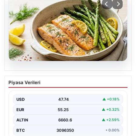
07.08.2026
Hafif, doyurucu ve omega-3 deposu:
Piyasa Verileri
Fırında limonlu kuşkonmazlı somon
tarifi…
USD
47.74
▲ +0.18%
EUR
55.25
▲ +0.32%
ALTIN
6660.6
▲ +2.59%
BTC
3096350
• 0.00%