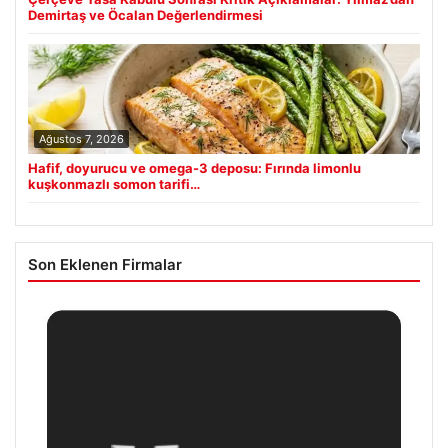
Demirtaş ve Öcalan Değerlendirmesi
Ağustos 7, 2026
Hafif, doyurucu ve omega-3 deposu: Fırında limonlu
kuşkonmazlı somon tarifi…
Son Eklenen Firmalar