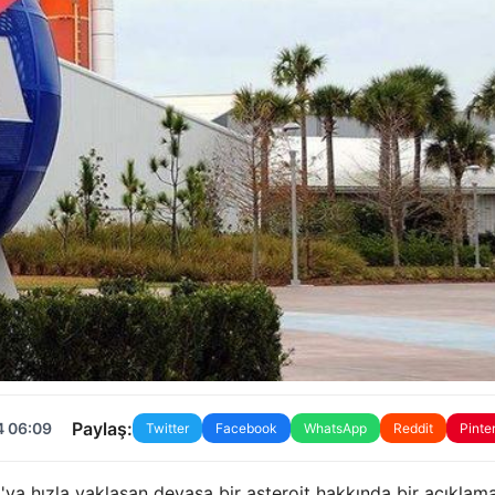
Paylaş:
4 06:09
Twitter
Facebook
WhatsApp
Reddit
Pinte
ya hızla yaklaşan devasa bir asteroit hakkında bir açıklam