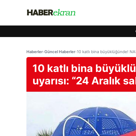
Haberler
›
Güncel Haberler
›
10 katlı bina büyüklüğünde! NAS
10 katlı bina büyükl
uyarısı: “24 Aralık s