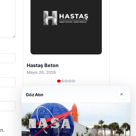
Prenses Night Club
Nisan 29, 2026
×
Göz Atın
n.