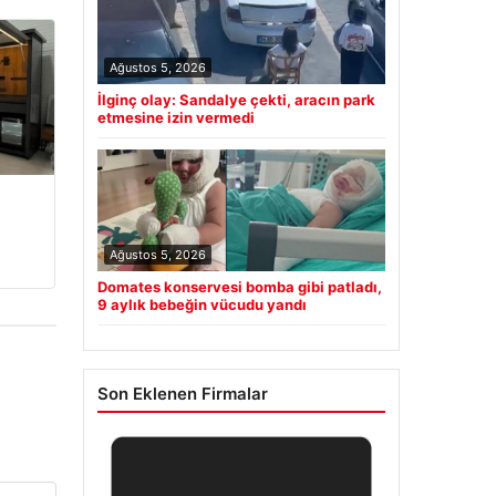
Ağustos 5, 2026
İlginç olay: Sandalye çekti, aracın park
etmesine izin vermedi
Ağustos 5, 2026
Domates konservesi bomba gibi patladı,
9 aylık bebeğin vücudu yandı
Son Eklenen Firmalar