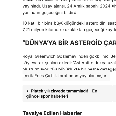
yayınladı. Uzay ajansı, 24 Aralık sabahı 2024 X
yanından geçeceğini bildirdi.
10 katlı bir bina büyüklüğündeki asteroidin, saa
7,21 milyon kilometre uzaklıktan geçeceği kayde
“DÜNYA'YA BİR ASTEROİD ÇA
Royal Greenwich Gözlemevi'nden gökbilimci Jess
söyleyerek şunları ekledi: “Asteroit oldukça uzak
oluşturmuyor. “Bu büyüklükte bir nesne gezegeni
içerik Enes Çırtlık tarafından yayınlanmıştır.
← Piatek yılı zirvede tamamladı! – En
güncel spor haberleri
Tavsiye Edilen Haberler