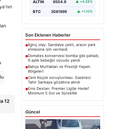
ALTIN
6504.6
▲ +4.39%
ya'nın
BTC
3081999
▲ +1.10%
dan
Son Eklenen Haberler
İlginç olay: Sandalye çekti, aracın park
■
etmesine izin vermedi
Domates konservesi bomba gibi patladı,
■
9 aylık bebeğin vücudu yandı
u
Bahçe Mutfakları ve Prestijli Yaşam
■
Bölgeleri
Bu
Cem Küçük soruşturması. Gazeteci
■
Tahir Sarıkaya gözaltına alındı
Enis Destan: Premier Lig’de Hedef
■
Minimum 5 Gol ve Süreklilik
da 12
Güncel