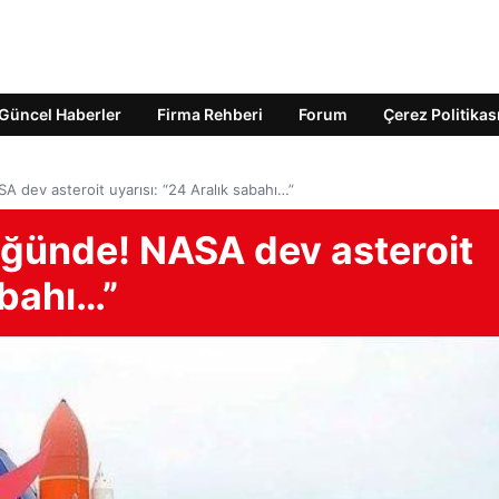
Güncel Haberler
Firma Rehberi
Forum
Çerez Politikas
A dev asteroit uyarısı: “24 Aralık sabahı…”
üğünde! NASA dev asteroit
abahı…”